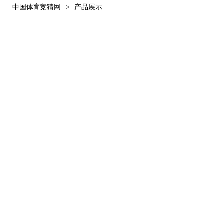
中国体育竞猜网
>
产品展示
产品中心
磁兼容多参数监护仪
磁兼容微波消融仪
1.0T大孔径专用磁共振
1.5T常规诊断磁共振
配套耗材
其他设备